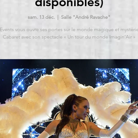
disponibles)
sam. 13 déc.
  |  
Salle "André Ravache"
Events vous ouvre ses portes sur le monde magique et mystéri
Cabaret avec son spectacle « Un tour du monde Imagin’Air »