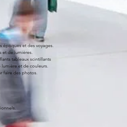
es époques et des voyages.
 et de lumières.
nts tableaux scintillants 
 lumière et de couleurs.
r faire des photos.
ionnels.