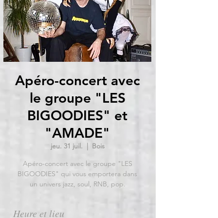
Apéro-concert avec
le groupe "LES
BIGOODIES" et
"AMADE"
jeu. 31 juil.
  |  
Bois
Apéro-concert avec le groupe "LES
BIGOODIES" qui vous emportera dans
un univers jazz, soul, RNB, pop.
Heure et lieu