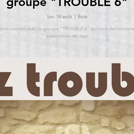
groupe "TROUBLE 6"
lun. 18 août
  |  
Bois
éro-concert avec le groupe "TROUBLE 6" qui sont des musici
passionnés de Jazz