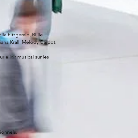
 Fitzgerald, Billie 
iana Krall, Melody Gardot, 
 élixir musical sur les 
ionnels.