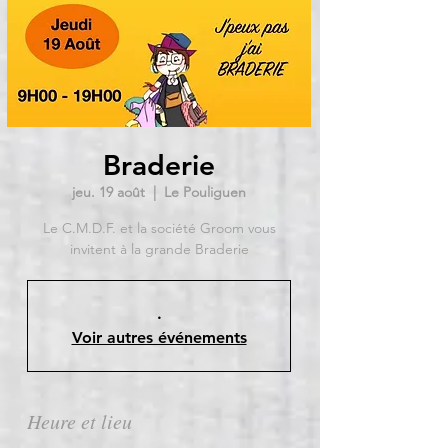
Braderie
jeu. 19 août
  |  
Le Pouliguen
Le C.M.D.F. et la société Groom vous
invitent à la grande Braderie
.
Voir autres événements
Heure et lieu