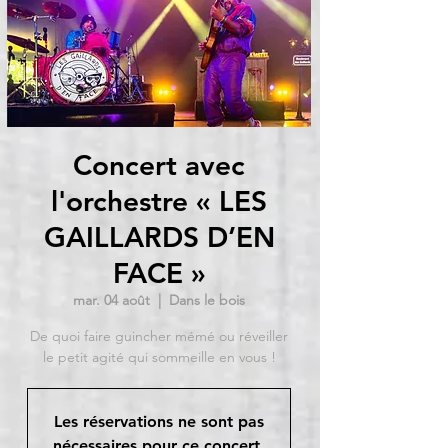
Concert avec
l'orchestre « LES
GAILLARDS D’EN
FACE »
mar. 04 août
  |  
Dans le bois
De quoi faire guincher mémé ou réveiller
le petit agité qui sommeille en vous !
Les réservations ne sont pas
nécessaires pour ce concert.