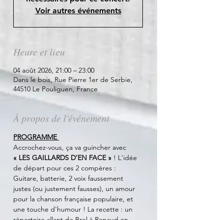
Voir autres événements
Heure et lieu
04 août 2026, 21:00 – 23:00
Dans le bois, Rue Pierre 1er de Serbie,
44510 Le Pouliguen, France
À propos de l'événement
PROGRAMME 
Accrochez-vous, ça va guincher avec 
« LES GAILLARDS D’EN FACE » 
! L'idée 
de départ pour ces 2 compères : 
Guitare, batterie, 2 voix faussement 
justes (ou justement fausses), un amour 
pour la chanson française populaire, et 
une touche d'humour ! La recette : un 
répertoire allant de Brel à Renaud en 