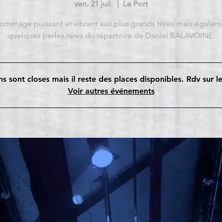
ven. 21 juil.
  |  
Le Port
ommage puissant et vibrant aux plus grands titres mais égalem
quelques perles rares du répertoire de Daniel BALAVOINE.
ns sont closes mais il reste des places disponibles. Rdv sur l
Voir autres événements