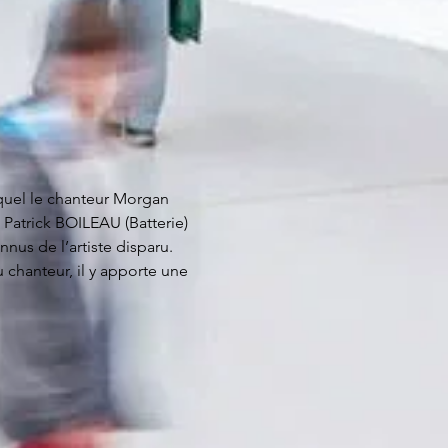
quel le chanteur Morgan 
atrick BOILEAU (Batterie) 
nus de l’artiste disparu.
 chanteur, il y apporte une 