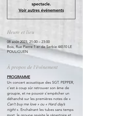
spectacle.
Voir autres événements
Heure et lieu
08 août 2023, 21:00 – 23:00
Bois, Rue Pierre 1 er de Serbie 44510 LE
POULIGUEN
À propos de l'événement
PROGRAMME
Un concert acoustique des SGT. PEPPER, 
c’est à coup sûr retrouver son âme de 
groupie, et ne pouvoir s’empêcher un 
déhanché sur les premières notes de « 
Can’t buy me love » ou « Hard day’s 
night 
». Enchaînant les tubes sans temps 
mort, le groupe revisite le répertoire et 