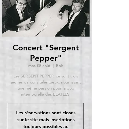
Concert "Sergent
Pepper"
mar. 08 août
  |  
Bois
Les SERGENT PEPPER, ce sont trois
jeunes garçons talentueux, nourrissant
une même passion pour la pop
intemporelle des BEATLES.
Les réservations sont closes
sur le site mais inscriptions
toujours possibles au