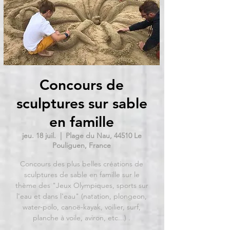
Concours de
sculptures sur sable
en famille
jeu. 18 juil.
  |  
Plage du Nau, 44510 Le
Pouliguen, France
Concours des plus belles créations de
sculptures de sable en famille sur le
thème des "Jeux Olympiques, sports sur
l'eau et dans l'eau" (natation, plongeon,
water-polo, canoë-kayak, voilier, surf,
planche à voile, aviron, etc...) .