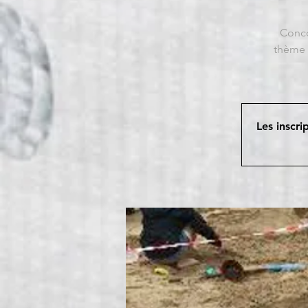
Conco
thème 
Les inscri