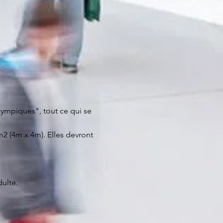
ympiques", tout ce qui se 
2 (4m x 4m). Elles devront 
ulte.