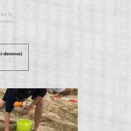
sur le
quipes,
ci-dessous)