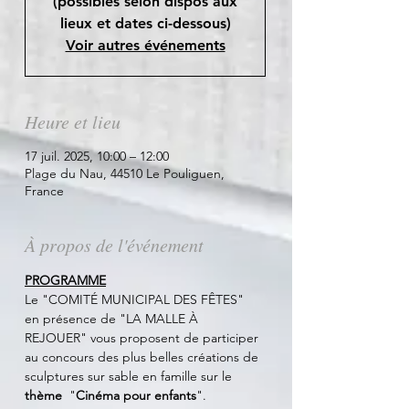
(possibles selon dispos aux
lieux et dates ci-dessous)
Voir autres événements
Heure et lieu
17 juil. 2025, 10:00 – 12:00
Plage du Nau, 44510 Le Pouliguen,
France
À propos de l'événement
PROGRAMME
Le "COMITÉ MUNICIPAL DES FÊTES"  
en présence de "LA MALLE À 
REJOUER" vous proposent de participer 
au concours des plus belles créations de 
sculptures sur sable en famille sur le 
thème
  "
Cinéma pour enfants
". 