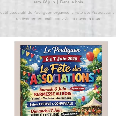
sam. 06 juin
  |  
Dans le bois
lectif associatif du Pouliguen organise la Fête des Associations 
un événement festif, convivial et ouvert à tous