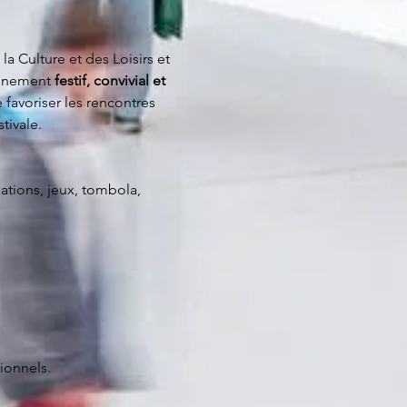
a Culture et des Loisirs et 
vénement 
festif, convivial et 
de favoriser les rencontres 
tivale.
tions, jeux, tombola, 
ionnels.