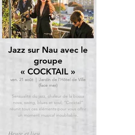
Jazz sur Nau avec le
groupe
« COCKTAIL »
ven. 21 août
  |  
Jardin de l'Hôtel de Ville
(face mer)
Sensualité du jazz, chaleur de la bossa
nova, swing, blues et soul, “Cocktail”
réunit tous ces éléments pour vous offrir
un moment musical inoubliable.
Heure et lieu