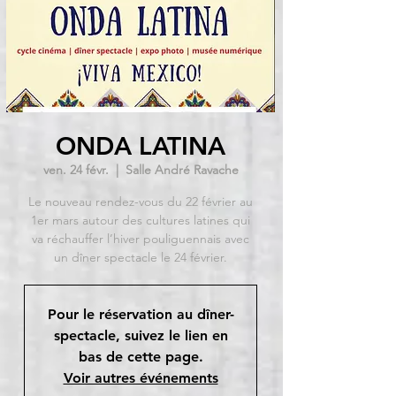
ONDA LATINA
ven. 24 févr.
  |  
Salle André Ravache
Le nouveau rendez-vous du 22 février au
1er mars autour des cultures latines qui
va réchauffer l’hiver pouliguennais avec
un dîner spectacle le 24 février.
Pour le réservation au dîner-
spectacle, suivez le lien en
bas de cette page.
Voir autres événements