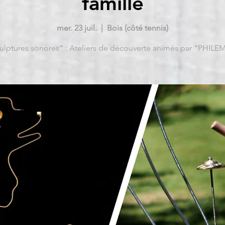
famille
mer. 23 juil.
  |  
Bois (côté tennis)
ulptures sonores" : Ateliers de découverte animés par "PHILE