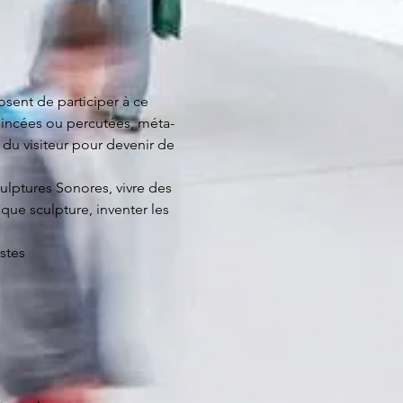
nt de participer à ce 
 pincées ou percutées, méta-
u visiteur pour devenir de 
ulptures Sonores, vivre des 
que sculpture, inventer les 
istes