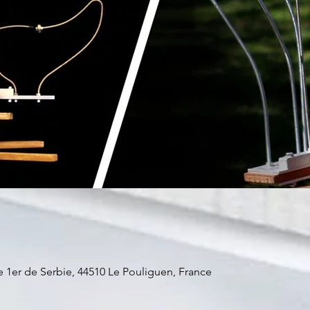
re 1er de Serbie, 44510 Le Pouliguen, France