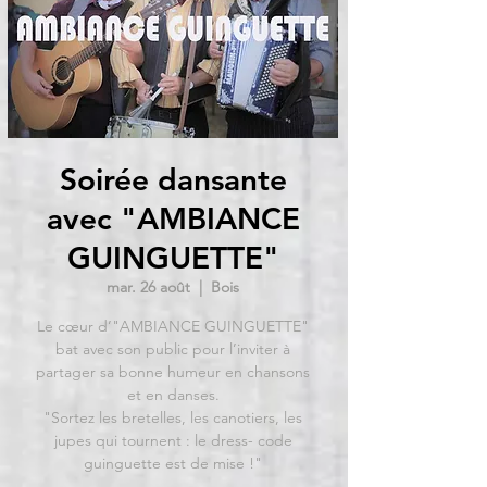
Soirée dansante
avec "AMBIANCE
GUINGUETTE"
mar. 26 août
  |  
Bois
Le cœur d’"AMBIANCE GUINGUETTE"
bat avec son public pour l’inviter à
partager sa bonne humeur en chansons
et en danses.
"Sortez les bretelles, les canotiers, les
jupes qui tournent : le dress- code
guinguette est de mise !"