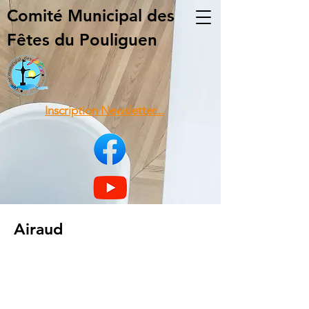
Comité Municipal
des
Fêtes du Pouliguen
Inscription Newsletter...
Airaud