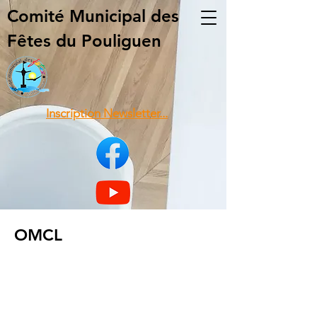
Comité Municipal
des
Fêtes du Pouliguen
Inscription Newsletter...
OMCL